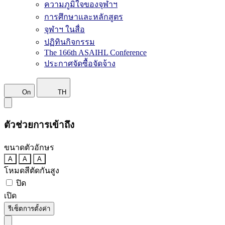
ความภูมิใจของจุฬาฯ
การศึกษาและหลักสูตร
จุฬาฯ ในสื่อ
ปฏิทินกิจกรรม
The 166th ASAIHL Conference
ประกาศจัดซื้อจัดจ้าง
On
TH
ตัวช่วยการเข้าถึง
ขนาดตัวอักษร
A
A
A
โหมดสีตัดกันสูง
ปิด
เปิด
รีเซ็ตการตั้งค่า