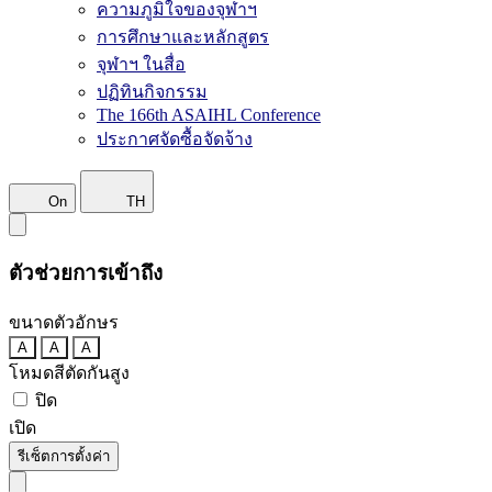
ความภูมิใจของจุฬาฯ
การศึกษาและหลักสูตร
จุฬาฯ ในสื่อ
ปฏิทินกิจกรรม
The 166th ASAIHL Conference
ประกาศจัดซื้อจัดจ้าง
On
TH
ตัวช่วยการเข้าถึง
ขนาดตัวอักษร
A
A
A
โหมดสีตัดกันสูง
ปิด
เปิด
รีเซ็ตการตั้งค่า