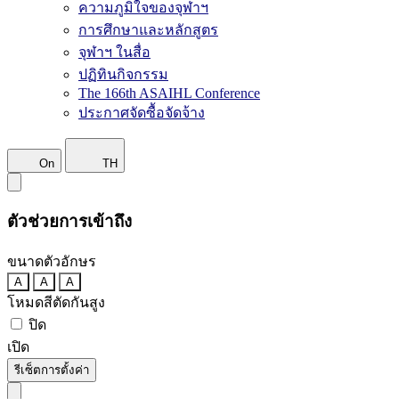
ความภูมิใจของจุฬาฯ
การศึกษาและหลักสูตร
จุฬาฯ ในสื่อ
ปฏิทินกิจกรรม
The 166th ASAIHL Conference
ประกาศจัดซื้อจัดจ้าง
On
TH
ตัวช่วยการเข้าถึง
ขนาดตัวอักษร
A
A
A
โหมดสีตัดกันสูง
ปิด
เปิด
รีเซ็ตการตั้งค่า