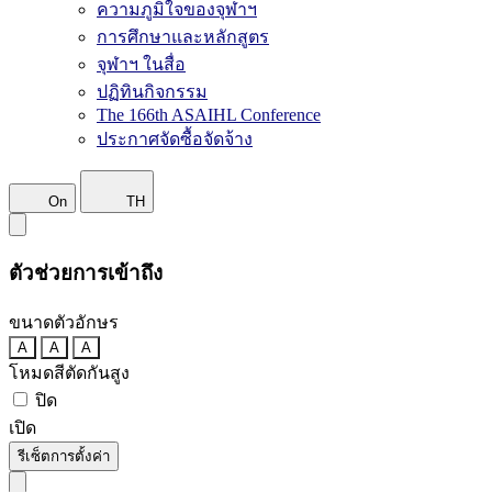
ความภูมิใจของจุฬาฯ
การศึกษาและหลักสูตร
จุฬาฯ ในสื่อ
ปฏิทินกิจกรรม
The 166th ASAIHL Conference
ประกาศจัดซื้อจัดจ้าง
On
TH
ตัวช่วยการเข้าถึง
ขนาดตัวอักษร
A
A
A
โหมดสีตัดกันสูง
ปิด
เปิด
รีเซ็ตการตั้งค่า