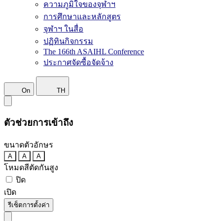
ความภูมิใจของจุฬาฯ
การศึกษาและหลักสูตร
จุฬาฯ ในสื่อ
ปฏิทินกิจกรรม
The 166th ASAIHL Conference
ประกาศจัดซื้อจัดจ้าง
On
TH
ตัวช่วยการเข้าถึง
ขนาดตัวอักษร
A
A
A
โหมดสีตัดกันสูง
ปิด
เปิด
รีเซ็ตการตั้งค่า