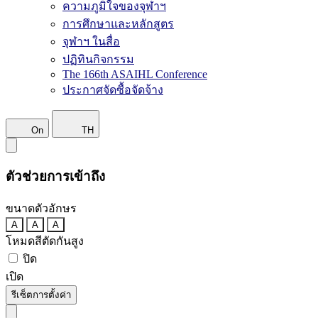
ความภูมิใจของจุฬาฯ
การศึกษาและหลักสูตร
จุฬาฯ ในสื่อ
ปฏิทินกิจกรรม
The 166th ASAIHL Conference
ประกาศจัดซื้อจัดจ้าง
On
TH
ตัวช่วยการเข้าถึง
ขนาดตัวอักษร
A
A
A
โหมดสีตัดกันสูง
ปิด
เปิด
รีเซ็ตการตั้งค่า