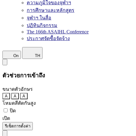
ความภูมิใจของจุฬาฯ
การศึกษาและหลักสูตร
จุฬาฯ ในสื่อ
ปฏิทินกิจกรรม
The 166th ASAIHL Conference
ประกาศจัดซื้อจัดจ้าง
On
TH
ตัวช่วยการเข้าถึง
ขนาดตัวอักษร
A
A
A
โหมดสีตัดกันสูง
ปิด
เปิด
รีเซ็ตการตั้งค่า