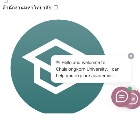
สำนักงานมหาวิทยาลัย
👋 Hello and welcome to
Chulalongkorn University. I can
help you explore academic
programs, admissions, research,
campus life, and university
services. What would you like to
know?
คณะ/
วิทยาลัย/ สถาบัน