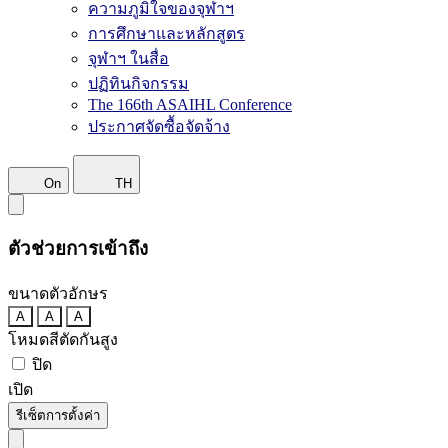
ความภูมิใจของจุฬาฯ
การศึกษาและหลักสูตร
จุฬาฯ ในสื่อ
ปฏิทินกิจกรรม
The 166th ASAIHL Conference
ประกาศจัดซื้อจัดจ้าง
On
TH
ตัวช่วยการเข้าถึง
ขนาดตัวอักษร
A
A
A
โหมดสีตัดกันสูง
ปิด
เปิด
รีเซ็ตการตั้งค่า