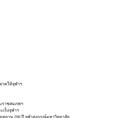
ะ
ิจาคให้จุฬาฯ
รมราชสมภพฯ
มะเร็งจุฬาฯ
ุทยาน 100 ปี จุฬาลงกรณ์มหาวิทยาลัย