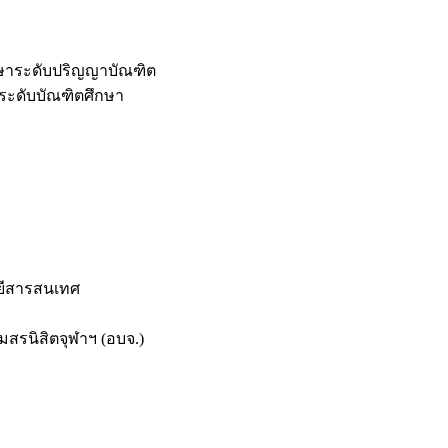
กษาระดับปริญญาบัณฑิต
ระดับบัณฑิตศึกษา
ยีสารสนเทศ
สรนิสิตจุฬาฯ (อบจ.)