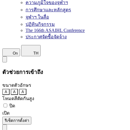
ความภูมิใจของจุฬาฯ
การศึกษาและหลักสูตร
จุฬาฯ ในสื่อ
ปฏิทินกิจกรรม
The 166th ASAIHL Conference
ประกาศจัดซื้อจัดจ้าง
On
TH
ตัวช่วยการเข้าถึง
ขนาดตัวอักษร
A
A
A
โหมดสีตัดกันสูง
ปิด
เปิด
รีเซ็ตการตั้งค่า