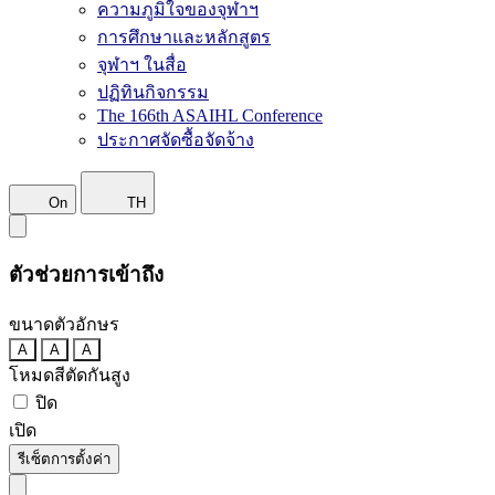
ความภูมิใจของจุฬาฯ
การศึกษาและหลักสูตร
จุฬาฯ ในสื่อ
ปฏิทินกิจกรรม
The 166th ASAIHL Conference
ประกาศจัดซื้อจัดจ้าง
On
TH
ตัวช่วยการเข้าถึง
ขนาดตัวอักษร
A
A
A
โหมดสีตัดกันสูง
ปิด
เปิด
รีเซ็ตการตั้งค่า