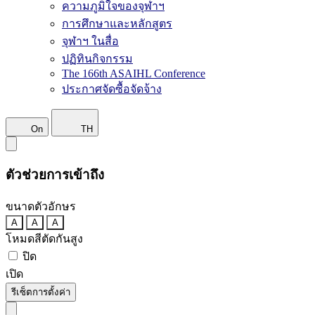
ความภูมิใจของจุฬาฯ
การศึกษาและหลักสูตร
จุฬาฯ ในสื่อ
ปฏิทินกิจกรรม
The 166th ASAIHL Conference
ประกาศจัดซื้อจัดจ้าง
On
TH
ตัวช่วยการเข้าถึง
ขนาดตัวอักษร
A
A
A
โหมดสีตัดกันสูง
ปิด
เปิด
รีเซ็ตการตั้งค่า