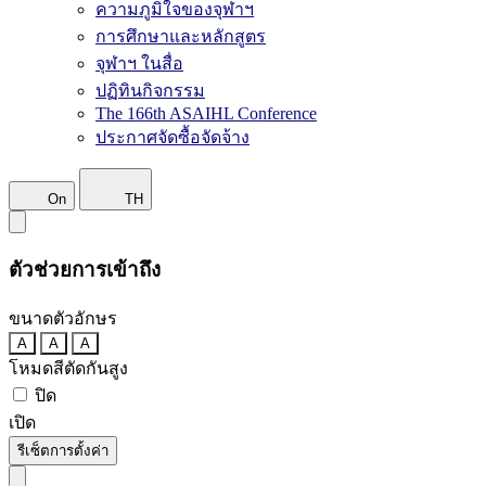
ความภูมิใจของจุฬาฯ
การศึกษาและหลักสูตร
จุฬาฯ ในสื่อ
ปฏิทินกิจกรรม
The 166th ASAIHL Conference
ประกาศจัดซื้อจัดจ้าง
On
TH
ตัวช่วยการเข้าถึง
ขนาดตัวอักษร
A
A
A
โหมดสีตัดกันสูง
ปิด
เปิด
รีเซ็ตการตั้งค่า