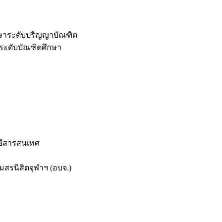
กษาระดับปริญญาบัณฑิต
ระดับบัณฑิตศึกษา
ยีสารสนเทศ
สรนิสิตจุฬาฯ (อบจ.)