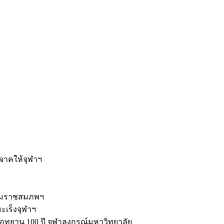
ะ
ิจาคให้จุฬาฯ
รมราชสมภพฯ
มะเร็งจุฬาฯ
ุทยาน 100 ปี จุฬาลงกรณ์มหาวิทยาลัย