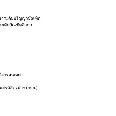
กษาระดับปริญญาบัณฑิต
ระดับบัณฑิตศึกษา
ยีสารสนเทศ
สรนิสิตจุฬาฯ (อบจ.)