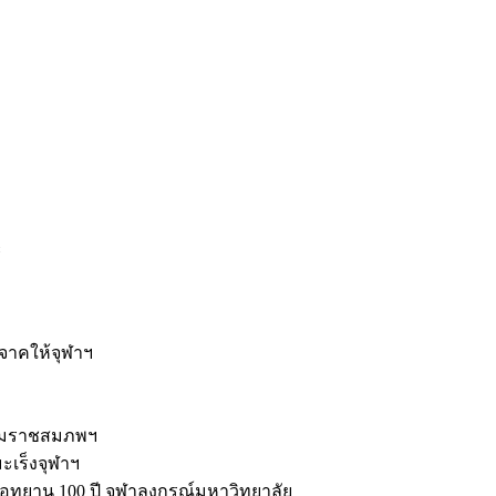
ะ
ิจาคให้จุฬาฯ
รมราชสมภพฯ
มะเร็งจุฬาฯ
ุทยาน 100 ปี จุฬาลงกรณ์มหาวิทยาลัย