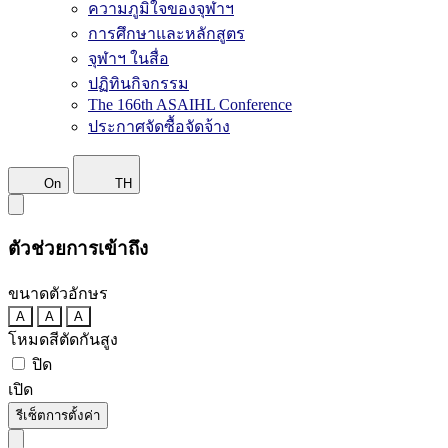
ความภูมิใจของจุฬาฯ
การศึกษาและหลักสูตร
จุฬาฯ ในสื่อ
ปฏิทินกิจกรรม
The 166th ASAIHL Conference
ประกาศจัดซื้อจัดจ้าง
On
TH
ตัวช่วยการเข้าถึง
ขนาดตัวอักษร
A
A
A
โหมดสีตัดกันสูง
ปิด
เปิด
รีเซ็ตการตั้งค่า