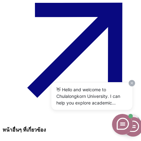
👋 Hello and welcome to
Chulalongkorn University. I can
help you explore academic
programs, admissions, research,
campus life, and university
services. What would you like to
know?
หน้าอื่นๆ ที่เกี่ยวข้อง