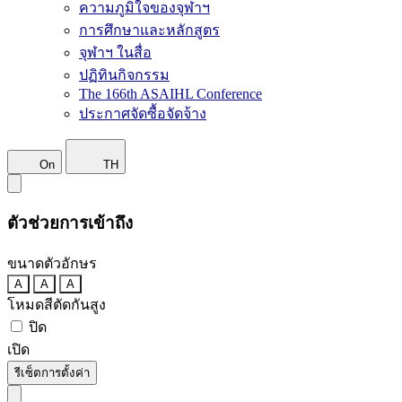
ความภูมิใจของจุฬาฯ
การศึกษาและหลักสูตร
จุฬาฯ ในสื่อ
ปฏิทินกิจกรรม
The 166th ASAIHL Conference
ประกาศจัดซื้อจัดจ้าง
On
TH
ตัวช่วยการเข้าถึง
ขนาดตัวอักษร
A
A
A
โหมดสีตัดกันสูง
ปิด
เปิด
รีเซ็ตการตั้งค่า