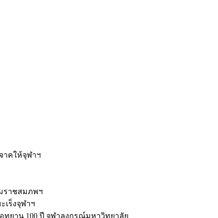
ะ
ิจาคให้จุฬาฯ
รมราชสมภพฯ
มะเร็งจุฬาฯ
ุทยาน 100 ปี จุฬาลงกรณ์มหาวิทยาลัย