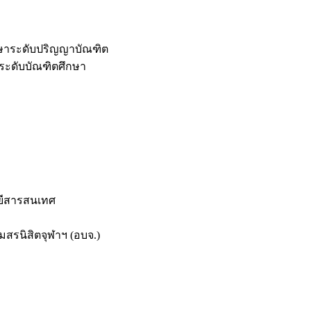
กษาระดับปริญญาบัณฑิต
ระดับบัณฑิตศึกษา
ยีสารสนเทศ
สรนิสิตจุฬาฯ (อบจ.)