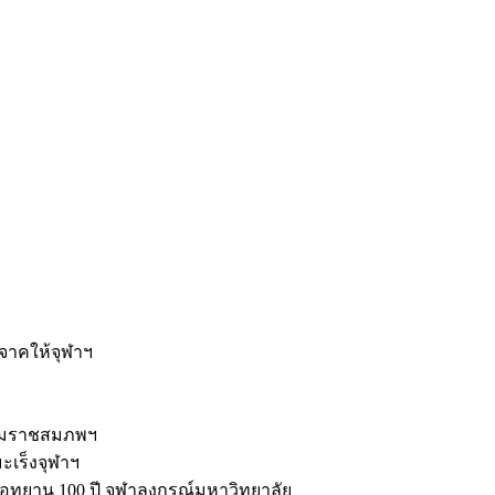
ะ
ิจาคให้จุฬาฯ
รมราชสมภพฯ
มะเร็งจุฬาฯ
ุทยาน 100 ปี จุฬาลงกรณ์มหาวิทยาลัย