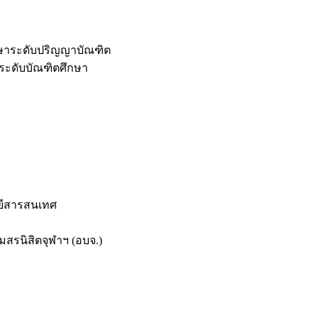
กษาระดับปริญญาบัณฑิต
ระดับบัณฑิตศึกษา
ยีสารสนเทศ
สรนิสิตจุฬาฯ (อบจ.)