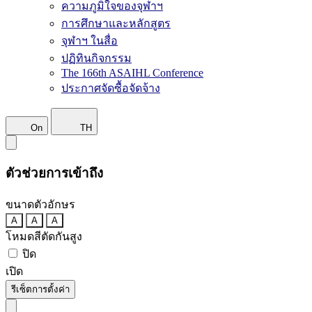
ความภูมิใจของจุฬาฯ
การศึกษาและหลักสูตร
จุฬาฯ ในสื่อ
ปฏิทินกิจกรรม
The 166th ASAIHL Conference
ประกาศจัดซื้อจัดจ้าง
On
TH
ตัวช่วยการเข้าถึง
ขนาดตัวอักษร
A
A
A
โหมดสีตัดกันสูง
ปิด
เปิด
รีเซ็ตการตั้งค่า