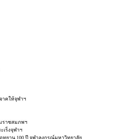
ะ
ิจาคให้จุฬาฯ
รมราชสมภพฯ
มะเร็งจุฬาฯ
ุทยาน 100 ปี จุฬาลงกรณ์มหาวิทยาลัย