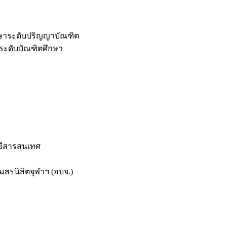
กษาระดับปริญญาบัณฑิต
ระดับบัณฑิตศึกษา
ยีสารสนเทศ
สรนิสิตจุฬาฯ (อบจ.)