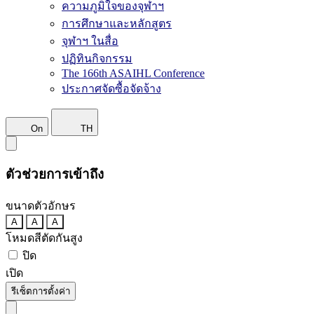
ความภูมิใจของจุฬาฯ
การศึกษาและหลักสูตร
จุฬาฯ ในสื่อ
ปฏิทินกิจกรรม
The 166th ASAIHL Conference
ประกาศจัดซื้อจัดจ้าง
On
TH
ตัวช่วยการเข้าถึง
ขนาดตัวอักษร
A
A
A
โหมดสีตัดกันสูง
ปิด
เปิด
รีเซ็ตการตั้งค่า