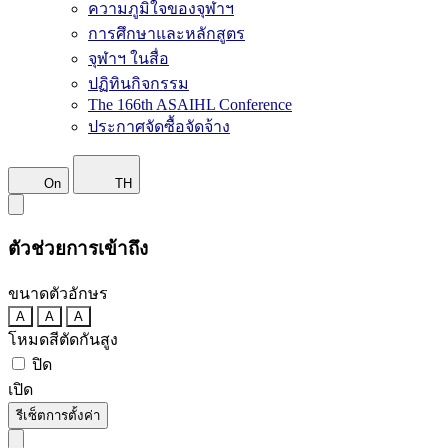
ความภูมิใจของจุฬาฯ
การศึกษาและหลักสูตร
จุฬาฯ ในสื่อ
ปฏิทินกิจกรรม
The 166th ASAIHL Conference
ประกาศจัดซื้อจัดจ้าง
On
TH
ตัวช่วยการเข้าถึง
ขนาดตัวอักษร
A
A
A
โหมดสีตัดกันสูง
ปิด
เปิด
รีเซ็ตการตั้งค่า