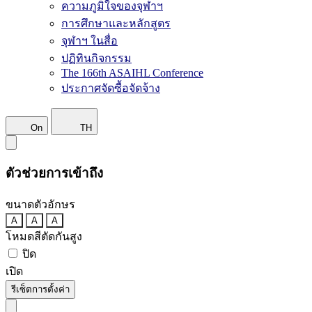
ความภูมิใจของจุฬาฯ
การศึกษาและหลักสูตร
จุฬาฯ ในสื่อ
ปฏิทินกิจกรรม
The 166th ASAIHL Conference
ประกาศจัดซื้อจัดจ้าง
On
TH
ตัวช่วยการเข้าถึง
ขนาดตัวอักษร
A
A
A
โหมดสีตัดกันสูง
ปิด
เปิด
รีเซ็ตการตั้งค่า