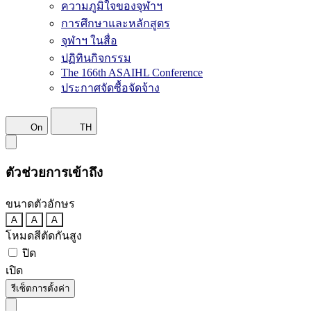
ความภูมิใจของจุฬาฯ
การศึกษาและหลักสูตร
จุฬาฯ ในสื่อ
ปฏิทินกิจกรรม
The 166th ASAIHL Conference
ประกาศจัดซื้อจัดจ้าง
On
TH
ตัวช่วยการเข้าถึง
ขนาดตัวอักษร
A
A
A
โหมดสีตัดกันสูง
ปิด
เปิด
รีเซ็ตการตั้งค่า