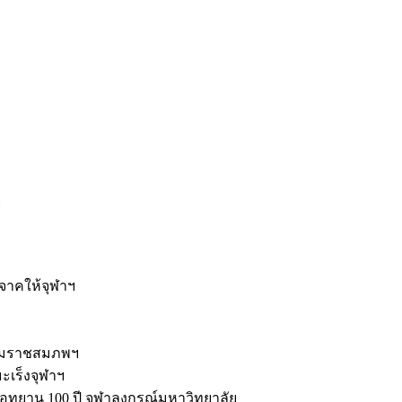
ะ
ิจาคให้จุฬาฯ
รมราชสมภพฯ
มะเร็งจุฬาฯ
ุทยาน 100 ปี จุฬาลงกรณ์มหาวิทยาลัย