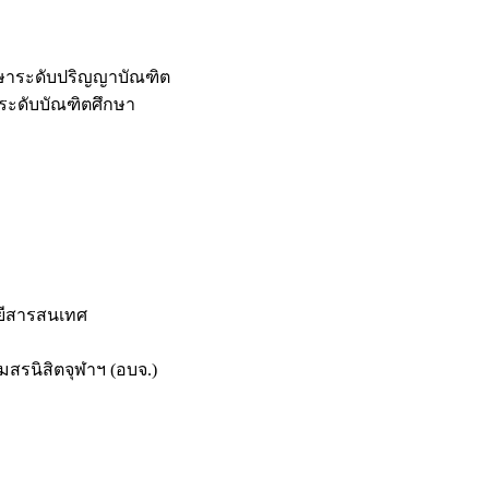
กษาระดับปริญญาบัณฑิต
ระดับบัณฑิตศึกษา
ยีสารสนเทศ
สรนิสิตจุฬาฯ (อบจ.)