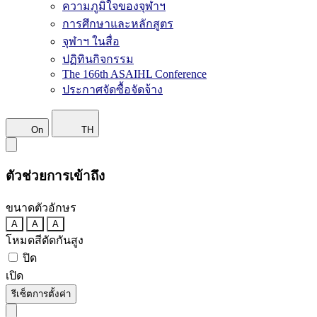
ความภูมิใจของจุฬาฯ
การศึกษาและหลักสูตร
จุฬาฯ ในสื่อ
ปฏิทินกิจกรรม
The 166th ASAIHL Conference
ประกาศจัดซื้อจัดจ้าง
On
TH
ตัวช่วยการเข้าถึง
ขนาดตัวอักษร
A
A
A
โหมดสีตัดกันสูง
ปิด
เปิด
รีเซ็ตการตั้งค่า