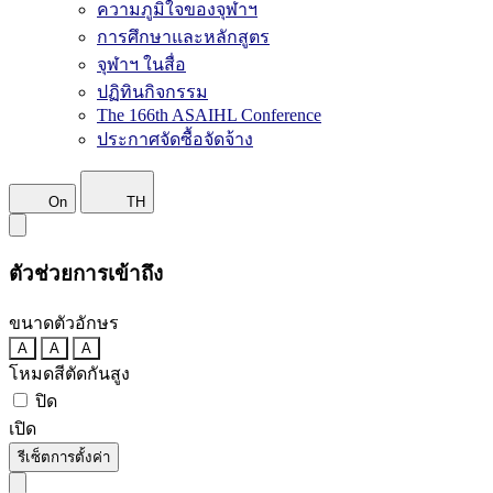
ความภูมิใจของจุฬาฯ
การศึกษาและหลักสูตร
จุฬาฯ ในสื่อ
ปฏิทินกิจกรรม
The 166th ASAIHL Conference
ประกาศจัดซื้อจัดจ้าง
On
TH
ตัวช่วยการเข้าถึง
ขนาดตัวอักษร
A
A
A
โหมดสีตัดกันสูง
ปิด
เปิด
รีเซ็ตการตั้งค่า