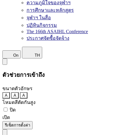
ความภูมิใจของจุฬาฯ
การศึกษาและหลักสูตร
จุฬาฯ ในสื่อ
ปฏิทินกิจกรรม
The 166th ASAIHL Conference
ประกาศจัดซื้อจัดจ้าง
On
TH
ตัวช่วยการเข้าถึง
ขนาดตัวอักษร
A
A
A
โหมดสีตัดกันสูง
ปิด
เปิด
รีเซ็ตการตั้งค่า