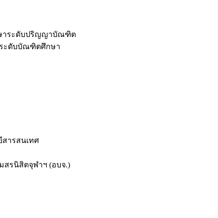
กษาระดับปริญญาบัณฑิต
ระดับบัณฑิตศึกษา
ยีสารสนเทศ
สรนิสิตจุฬาฯ (อบจ.)