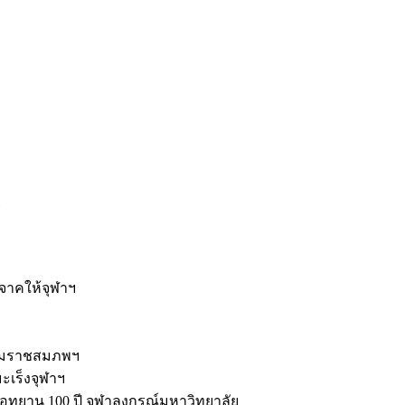
ะ
ิจาคให้จุฬาฯ
รมราชสมภพฯ
มะเร็งจุฬาฯ
ุทยาน 100 ปี จุฬาลงกรณ์มหาวิทยาลัย