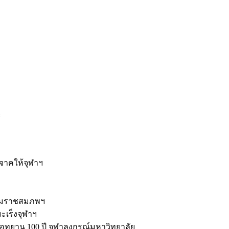
ะ
ิจาคให้จุฬาฯ
รมราชสมภพฯ
มะเร็งจุฬาฯ
ุทยาน 100 ปี จุฬาลงกรณ์มหาวิทยาลัย