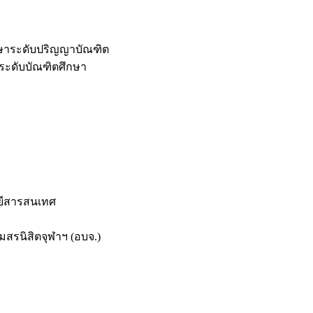
กษาระดับปริญญาบัณฑิต
ระดับบัณฑิตศึกษา
ยีสารสนเทศ
สรนิสิตจุฬาฯ (อบจ.)