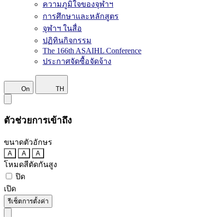
ความภูมิใจของจุฬาฯ
การศึกษาและหลักสูตร
จุฬาฯ ในสื่อ
ปฏิทินกิจกรรม
The 166th ASAIHL Conference
ประกาศจัดซื้อจัดจ้าง
On
TH
ตัวช่วยการเข้าถึง
ขนาดตัวอักษร
A
A
A
โหมดสีตัดกันสูง
ปิด
เปิด
รีเซ็ตการตั้งค่า