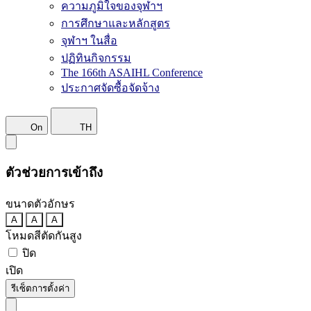
ความภูมิใจของจุฬาฯ
การศึกษาและหลักสูตร
จุฬาฯ ในสื่อ
ปฏิทินกิจกรรม
The 166th ASAIHL Conference
ประกาศจัดซื้อจัดจ้าง
On
TH
ตัวช่วยการเข้าถึง
ขนาดตัวอักษร
A
A
A
โหมดสีตัดกันสูง
ปิด
เปิด
รีเซ็ตการตั้งค่า