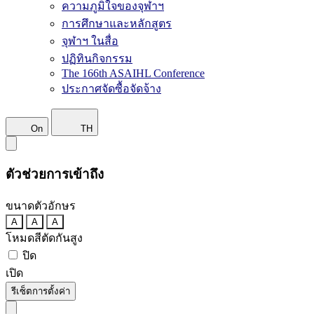
ความภูมิใจของจุฬาฯ
การศึกษาและหลักสูตร
จุฬาฯ ในสื่อ
ปฏิทินกิจกรรม
The 166th ASAIHL Conference
ประกาศจัดซื้อจัดจ้าง
On
TH
ตัวช่วยการเข้าถึง
ขนาดตัวอักษร
A
A
A
โหมดสีตัดกันสูง
ปิด
เปิด
รีเซ็ตการตั้งค่า