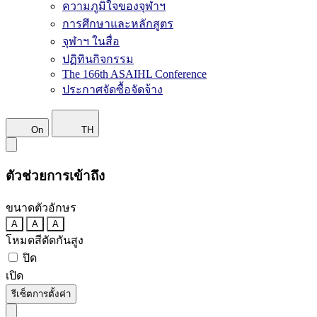
ความภูมิใจของจุฬาฯ
การศึกษาและหลักสูตร
จุฬาฯ ในสื่อ
ปฏิทินกิจกรรม
The 166th ASAIHL Conference
ประกาศจัดซื้อจัดจ้าง
On
TH
ตัวช่วยการเข้าถึง
ขนาดตัวอักษร
A
A
A
โหมดสีตัดกันสูง
ปิด
เปิด
รีเซ็ตการตั้งค่า