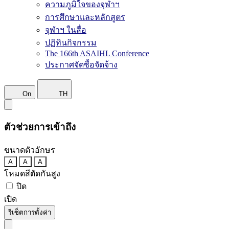
ความภูมิใจของจุฬาฯ
การศึกษาและหลักสูตร
จุฬาฯ ในสื่อ
ปฏิทินกิจกรรม
The 166th ASAIHL Conference
ประกาศจัดซื้อจัดจ้าง
On
TH
ตัวช่วยการเข้าถึง
ขนาดตัวอักษร
A
A
A
โหมดสีตัดกันสูง
ปิด
เปิด
รีเซ็ตการตั้งค่า