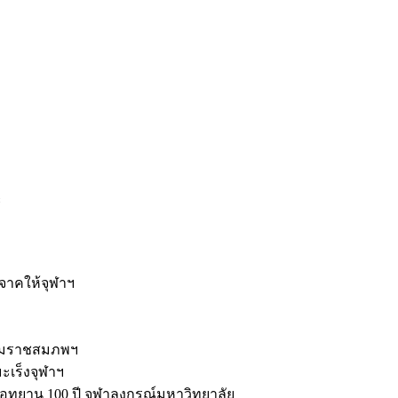
ะ
ิจาคให้จุฬาฯ
รมราชสมภพฯ
มะเร็งจุฬาฯ
ุทยาน 100 ปี จุฬาลงกรณ์มหาวิทยาลัย