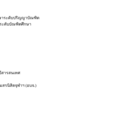
กษาระดับปริญญาบัณฑิต
ระดับบัณฑิตศึกษา
ยีสารสนเทศ
สรนิสิตจุฬาฯ (อบจ.)