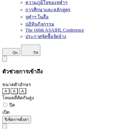
ความภูมิใจของจุฬาฯ
การศึกษาและหลักสูตร
จุฬาฯ ในสื่อ
ปฏิทินกิจกรรม
The 166th ASAIHL Conference
ประกาศจัดซื้อจัดจ้าง
On
TH
ตัวช่วยการเข้าถึง
ขนาดตัวอักษร
A
A
A
โหมดสีตัดกันสูง
ปิด
เปิด
รีเซ็ตการตั้งค่า