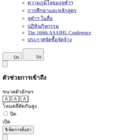
ความภูมิใจของจุฬาฯ
การศึกษาและหลักสูตร
จุฬาฯ ในสื่อ
ปฏิทินกิจกรรม
The 166th ASAIHL Conference
ประกาศจัดซื้อจัดจ้าง
On
TH
ตัวช่วยการเข้าถึง
ขนาดตัวอักษร
A
A
A
โหมดสีตัดกันสูง
ปิด
เปิด
รีเซ็ตการตั้งค่า