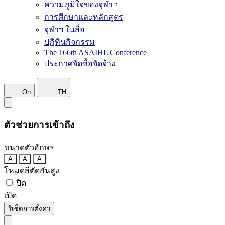
ความภูมิใจของจุฬาฯ
การศึกษาและหลักสูตร
จุฬาฯ ในสื่อ
ปฏิทินกิจกรรม
The 166th ASAIHL Conference
ประกาศจัดซื้อจัดจ้าง
On
TH
ตัวช่วยการเข้าถึง
ขนาดตัวอักษร
A
A
A
โหมดสีตัดกันสูง
ปิด
เปิด
รีเซ็ตการตั้งค่า