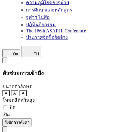
ความภูมิใจของจุฬาฯ
การศึกษาและหลักสูตร
จุฬาฯ ในสื่อ
ปฏิทินกิจกรรม
The 166th ASAIHL Conference
ประกาศจัดซื้อจัดจ้าง
On
TH
ตัวช่วยการเข้าถึง
ขนาดตัวอักษร
A
A
A
โหมดสีตัดกันสูง
ปิด
เปิด
รีเซ็ตการตั้งค่า