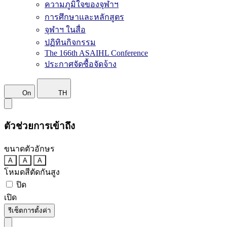
ความภูมิใจของจุฬาฯ
การศึกษาและหลักสูตร
จุฬาฯ ในสื่อ
ปฏิทินกิจกรรม
The 166th ASAIHL Conference
ประกาศจัดซื้อจัดจ้าง
On
TH
ตัวช่วยการเข้าถึง
ขนาดตัวอักษร
A
A
A
โหมดสีตัดกันสูง
ปิด
เปิด
รีเซ็ตการตั้งค่า