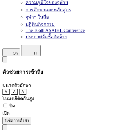
ความภูมิใจของจุฬาฯ
การศึกษาและหลักสูตร
จุฬาฯ ในสื่อ
ปฏิทินกิจกรรม
The 166th ASAIHL Conference
ประกาศจัดซื้อจัดจ้าง
On
TH
ตัวช่วยการเข้าถึง
ขนาดตัวอักษร
A
A
A
โหมดสีตัดกันสูง
ปิด
เปิด
รีเซ็ตการตั้งค่า