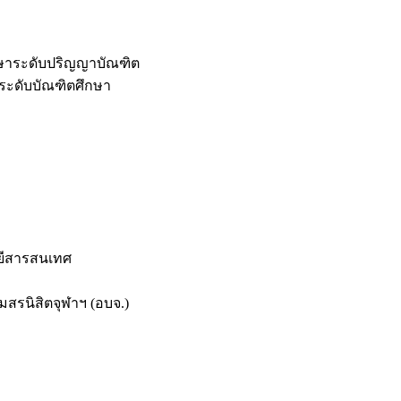
กษาระดับปริญญาบัณฑิต
ระดับบัณฑิตศึกษา
ยีสารสนเทศ
สรนิสิตจุฬาฯ (อบจ.)