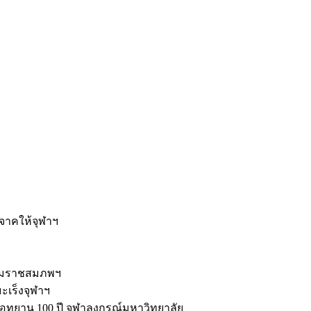
ะ
ิจาคให้จุฬาฯ
รมราชสมภพฯ
มะเร็งจุฬาฯ
ุทยาน 100 ปี จุฬาลงกรณ์มหาวิทยาลัย