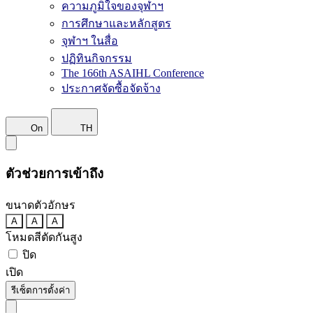
ความภูมิใจของจุฬาฯ
การศึกษาและหลักสูตร
จุฬาฯ ในสื่อ
ปฏิทินกิจกรรม
The 166th ASAIHL Conference
ประกาศจัดซื้อจัดจ้าง
On
TH
ตัวช่วยการเข้าถึง
ขนาดตัวอักษร
A
A
A
โหมดสีตัดกันสูง
ปิด
เปิด
รีเซ็ตการตั้งค่า