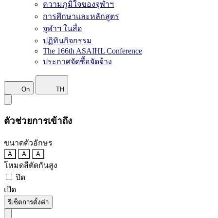
ความภูมิใจของจุฬาฯ
การศึกษาและหลักสูตร
จุฬาฯ ในสื่อ
ปฏิทินกิจกรรม
The 166th ASAIHL Conference
ประกาศจัดซื้อจัดจ้าง
On
TH
ตัวช่วยการเข้าถึง
ขนาดตัวอักษร
A
A
A
โหมดสีตัดกันสูง
ปิด
เปิด
รีเซ็ตการตั้งค่า