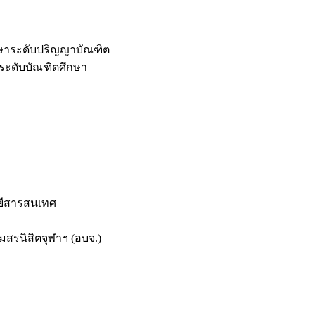
กษาระดับปริญญาบัณฑิต
ระดับบัณฑิตศึกษา
ยีสารสนเทศ
สรนิสิตจุฬาฯ (อบจ.)