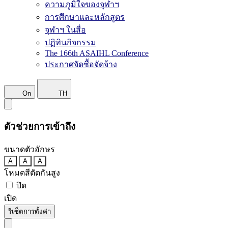
ความภูมิใจของจุฬาฯ
การศึกษาและหลักสูตร
จุฬาฯ ในสื่อ
ปฏิทินกิจกรรม
The 166th ASAIHL Conference
ประกาศจัดซื้อจัดจ้าง
On
TH
ตัวช่วยการเข้าถึง
ขนาดตัวอักษร
A
A
A
โหมดสีตัดกันสูง
ปิด
เปิด
รีเซ็ตการตั้งค่า