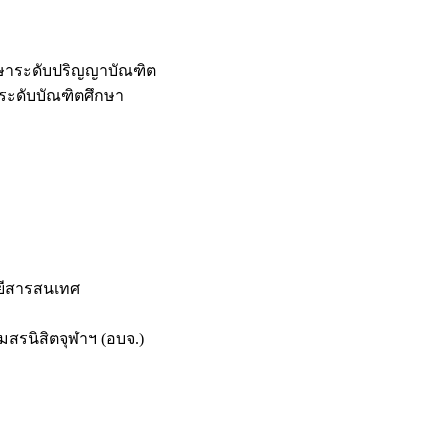
กษาระดับปริญญาบัณฑิต
ระดับบัณฑิตศึกษา
ยีสารสนเทศ
สรนิสิตจุฬาฯ (อบจ.)